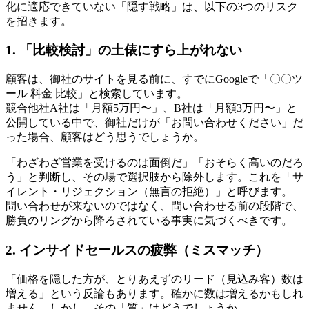
化に適応できていない「隠す戦略」は、以下の3つのリスク
を招きます。
1. 「比較検討」の土俵にすら上がれない
顧客は、御社のサイトを見る前に、すでにGoogleで「〇〇ツ
ール 料金 比較」と検索しています。
競合他社A社は「月額5万円〜」、B社は「月額3万円〜」と
公開している中で、御社だけが「お問い合わせください」だ
った場合、顧客はどう思うでしょうか。
「わざわざ営業を受けるのは面倒だ」「おそらく高いのだろ
う」と判断し、その場で選択肢から除外します。これを「サ
イレント・リジェクション（無言の拒絶）」と呼びます。
問い合わせが来ないのではなく、問い合わせる前の段階で、
勝負のリングから降ろされている事実に気づくべきです。
2. インサイドセールスの疲弊（ミスマッチ）
「価格を隠した方が、とりあえずのリード（見込み客）数は
増える」という反論もあります。確かに数は増えるかもしれ
ません。しかし、その「質」はどうでしょうか。