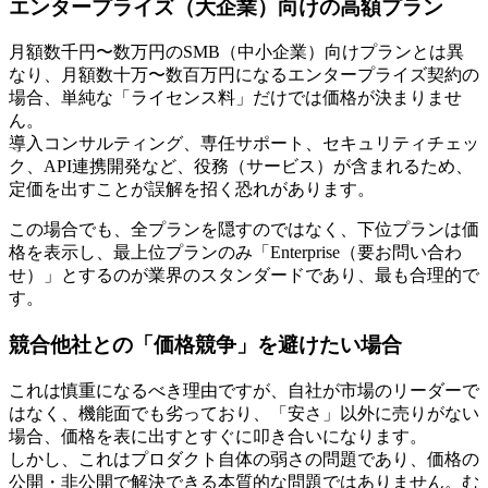
エンタープライズ（大企業）向けの高額プラン
月額数千円〜数万円のSMB（中小企業）向けプランとは異
なり、月額数十万〜数百万円になるエンタープライズ契約の
場合、単純な「ライセンス料」だけでは価格が決まりませ
ん。
導入コンサルティング、専任サポート、セキュリティチェッ
ク、API連携開発など、役務（サービス）が含まれるため、
定価を出すことが誤解を招く恐れがあります。
この場合でも、全プランを隠すのではなく、下位プランは価
格を表示し、最上位プランのみ「Enterprise（要お問い合わ
せ）」とするのが業界のスタンダードであり、最も合理的で
す。
競合他社との「価格競争」を避けたい場合
これは慎重になるべき理由ですが、自社が市場のリーダーで
はなく、機能面でも劣っており、「安さ」以外に売りがない
場合、価格を表に出すとすぐに叩き合いになります。
しかし、これはプロダクト自体の弱さの問題であり、価格の
公開・非公開で解決できる本質的な問題ではありません。む