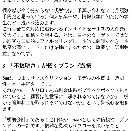
価格感が全く分からない状態では、予算が合わない（月額数
千円だと思っている）個人事業主や、情報収集目的だけの学
生なども混ざり込みます。
これら全ての対応に追われるインサイドセールスの人件費は
莫大です。価格を公開することは、自社のターゲットではな
い顧客を自動的にフィルタリングし、本当に商談すべき「本
気度の高いリード」だけを抽出するための、重要な「選別装
置」なのです。
3. 「不透明さ」が招くブランド毀損
SaaS、つまりサブスクリプション・モデルの本質は「透明
性」と「手軽さ」です。
それなのに、入り口である料金体系がブラックボックス化さ
れていると、顧客は無意識に「騙されるのではないか」「後
から追加料金を取られるのではないか」という警戒心を抱き
ます。
「明朗会計」であること自体が、SaaSとしての信頼性（ブラ
ンド）の一部です。複雑な見積もりフローを強いること