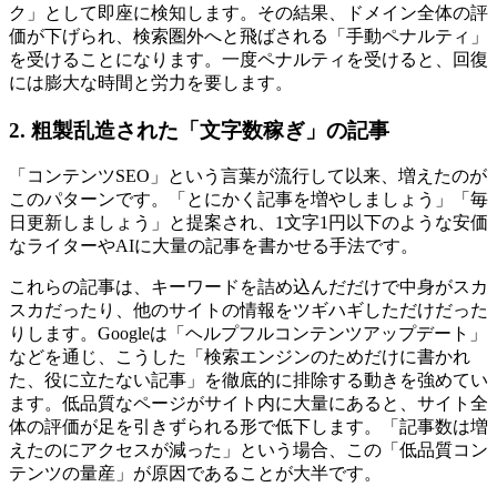
ク」として即座に検知します。その結果、ドメイン全体の評
価が下げられ、検索圏外へと飛ばされる「手動ペナルティ」
を受けることになります。一度ペナルティを受けると、回復
には膨大な時間と労力を要します。
2. 粗製乱造された「文字数稼ぎ」の記事
「コンテンツSEO」という言葉が流行して以来、増えたのが
このパターンです。「とにかく記事を増やしましょう」「毎
日更新しましょう」と提案され、1文字1円以下のような安価
なライターやAIに大量の記事を書かせる手法です。
これらの記事は、キーワードを詰め込んだだけで中身がスカ
スカだったり、他のサイトの情報をツギハギしただけだった
りします。Googleは「ヘルプフルコンテンツアップデート」
などを通じ、こうした「検索エンジンのためだけに書かれ
た、役に立たない記事」を徹底的に排除する動きを強めてい
ます。低品質なページがサイト内に大量にあると、サイト全
体の評価が足を引きずられる形で低下します。「記事数は増
えたのにアクセスが減った」という場合、この「低品質コン
テンツの量産」が原因であることが大半です。