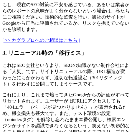
もし、現在のSEO対策に不安を感じている、あるいは業者か
らのレポートの意味がよく分からないという場合は、私たち
にご相談ください。技術的な監査を行い、御社のサイトが
Googleから正当に評価されているか、リスクを抱えていない
かを診断します。
[ >> カグラプロへのご相談はこちら ]
3. リニューアル時の「移行ミス」
これはSEO会社というより、SEOの知識がない制作会社によ
る「人災」です。サイトリニューアルの際、URL構造が変
わったにもかかわらず、適切な転送設定（301リダイレク
ト）を行わずに公開してしまうケースです。
これにより、これまで培ってきたGoogleからの評価がすべて
リセットされます。ユーザーが旧URLにアクセスしても
「404エラー（ページが見つかりません）」が表示されるた
め、機会損失も甚大です。また、テスト環境の設定
（noindexタグ）を解除し忘れたまま本番公開し、検索エン
ジンがサイトを認識できなくなるという、笑えない初歩的な
ミスも後を絶ちません。これらは防げるミスであり、プロと