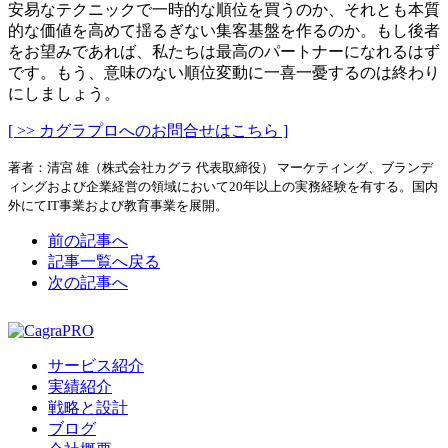
安易なテクニックで一時的な順位を買うのか、それとも本質
的な価値を高めて揺るぎない集客基盤を作るのか。もし後者
をお望みであれば、私たちは最高のパートナーになれるはず
です。もう、意味のない順位変動に一喜一憂するのは終わり
にしましょう。
[ >> カグラプロへのお問合せはこちら ]
著者：清宮 雄（株式会社カグラ 代表取締役） マーケティング、ブランデ
ィングおよび企業経営の領域において20年以上の実務経験を有する。国内
外にてIT事業および教育事業を展開。
前の記事へ
記事一覧へ戻る
次の記事へ
サービス紹介
実績紹介
戦略と設計
ブログ