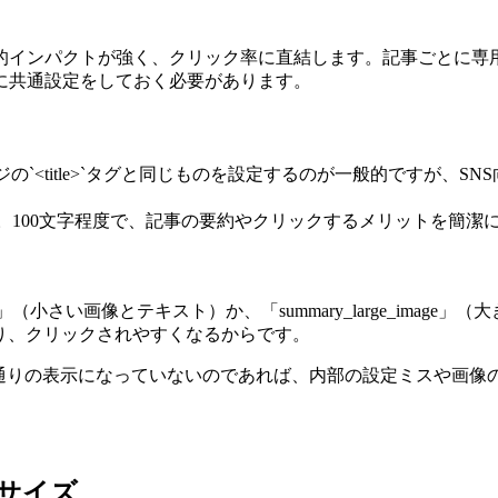
的インパクトが強く、クリック率に直結します。記事ごとに専
に共通設定をしておく必要があります。
bページの`<title>`タグと同じものを設定するのが一般的です
説明文です。100文字程度で、記事の要約やクリックするメリットを簡
ry」（小さい画像とテキスト）か、「summary_large_im
率が高まり、クリックされやすくなるからです。
た通りの表示になっていないのであれば、内部の設定ミスや画像
像サイズ