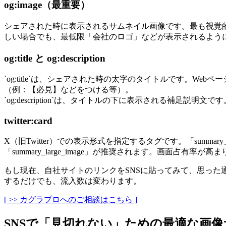
og:image（最重要）
シェアされた時に表示されるサムネイル画像です。最も視覚
しい場合でも、最低限「会社のロゴ」などが表示されるよう
og:title と og:description
`og:title`は、シェアされた時の太字のタイトルです。We
（例：【必見】などをつける等）。
`og:description`は、タイトルの下に表示される補足
twitter:card
X（旧Twitter）での表示形式を指定するタグです。「summa
「summary_large_image」が推奨されます。画面占有
もし現在、自社サイトのリンクをSNSに貼ってみて、思っ
するだけでも、流入数は変わります。
[ >> カグラプロへのご相談はこちら ]
SNSで「見切れない」ための最適な画