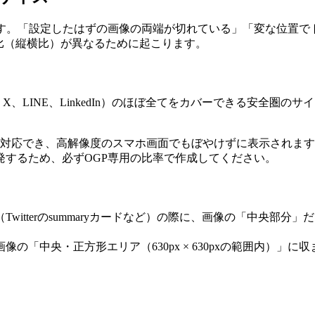
です。「設定したはずの画像の両端が切れている」「変な位置で
比（縦横比）が異なるために起こります。
k、X、LINE、LinkedIn）のほぼ全てをカバーできる安全圏のサ
）に対応でき、高解像度のスマホ画面でもぼやけずに表示されます。
発するため、必ずOGP専用の比率で作成してください。
itterのsummaryカードなど）の際に、画像の「中央部
の「中央・正方形エリア（630px × 630pxの範囲内）」