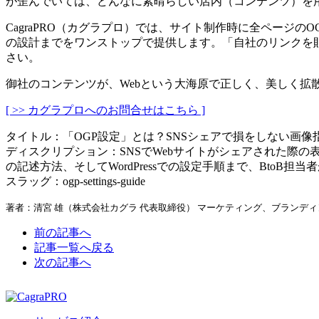
が歪んでいては、どんなに素晴らしい店内（コンテンツ）を
CagraPRO（カグラプロ）では、サイト制作時に全ページ
の設計までをワンストップで提供します。「自社のリンクを
さい。
御社のコンテンツが、Webという大海原で正しく、美しく拡
[ >> カグラプロへのお問合せはこちら ]
タイトル：「OGP設定」とは？SNSシェアで損をしない画
ディスクリプション：SNSでWebサイトがシェアされた際の
の記述方法、そしてWordPressでの設定手順まで、BtoB
スラッグ：ogp-settings-guide
著者：清宮 雄（株式会社カグラ 代表取締役） マーケティング、ブランデ
前の記事へ
記事一覧へ戻る
次の記事へ