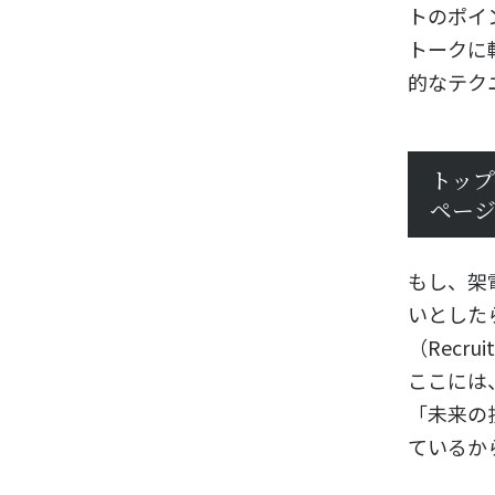
トのポイ
トークに
的なテク
トッ
ペー
もし、架
いとした
（Recr
ここには
「未来の
ているか