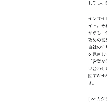
判断し、
インサイ
イト。そ
からも「
攻めの営
自社の守
を見直し
「営業が
い合わせ
回すWeb
す。
[ >> 