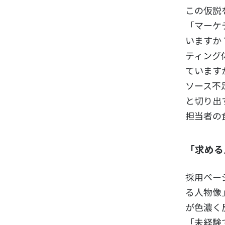
この仮説
「マーケ
いますか
ティング
ています
ソース不
と切り出
担当者の
「求める
採用ペー
る人物像
が色濃く
「未経験