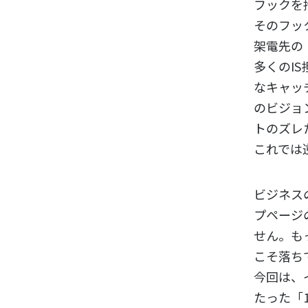
フックを
そのフッ
架電先の
多くのI
なキャッ
のビジョ
トのズレ
これでは
ビジネス
プページ
せん。も
こそ落ち
今回は、
たった「