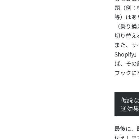
題（例：
等）はあ
（乗り換
切り替え
また、サイ
Shopi
ば、その
フックに
仮説
逆効
最後に、
伝えしま