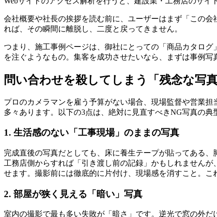
Webサイトのアクセス解析を行うと、建設業・工務店のサイ
会社概要や社長の挨拶を読む前に、ユーザーはまず「この会
れば、その瞬間に離脱し、二度と戻ってきません。
つまり、施工事例ページは、御社にとっての「商品カタログ
を注ぐようなもの。集客を成功させたいなら、まずは事例写
問い合わせを殺してしまう「残念な写真
プロのカメラマンを雇う予算がない場合、現場監督や営業担
多々あります。以下の3点は、絶対に見直すべきNG写真の典
1. 生活感のない「工事現場」のままの写真
完成直後の写真だとしても、床に養生テープが貼ってある、
工務店側からすれば「引き渡し前の記録」かもしれませんが
せます。撮影前には徹底的に片付け、現場感を消すこと。こ
2. 部屋が狭く見える「暗い」写真
室内の撮影で最も多い失敗が「暗さ」です。逆光で窓の外だ