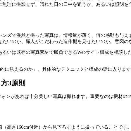
に無理に撮影せず、晴れた日の日中を狙うか、あるいは照明を
レンズで漫然と撮った写真は、情報量が薄く、何の感動も与え
せたいのか、職人がこだわった造作棚を見せたいのか。意図の
あるいは既存の写真素材で勝負できるWebサイト構成を相談し
力的に見えるのか」、具体的なテクニックと構成の話に入りま
方3原則
ートフォンがあれば十分美しい写真は撮れます。重要なのは機材
（高さ160cm付近）から見下ろすように撮っていることです