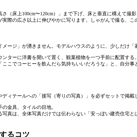
（床上100cm〜120cm）」まで下げ、床と垂直に構えて撮
が実際の広さ以上に伸びやかに写ります。しゃがんで撮る、こ
イメージ」が湧きません。モデルハウスのように、少しだけ「
ウンターに洋書を開いて置く、観葉植物を一つ手前に配置する
「ここでコーヒーを飲んだら気持ちいいだろうな」と、自分事
やディテールへの「接写（寄りの写真）」を必ずセットで掲載
手の金具、タイルの目地。
る写真は、全体写真だけでは伝わらない「安っぽい建売住宅と
化するコツ