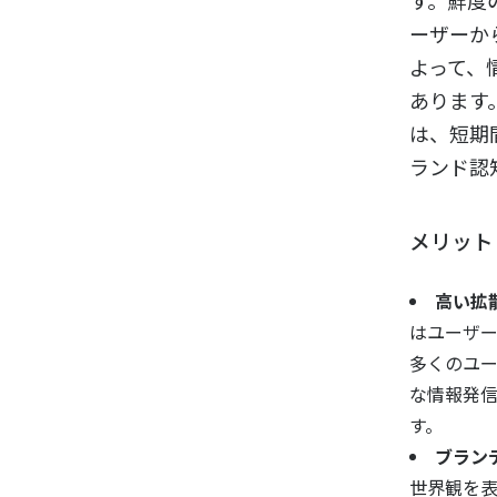
す。鮮度
ーザーか
よって、
あります
は、短期
ランド認
メリット
高い拡
はユーザ
多くのユ
な情報発
す。
ブラン
世界観を