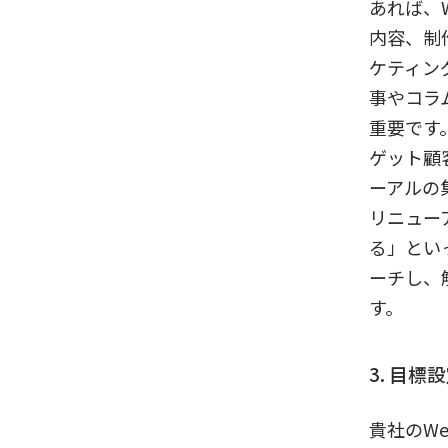
あれば、
内容、制
ケティン
事やコラ
重要です
ゲット顧
ーアルの
リニュー
る」とい
ーチし、
す。
3. 目
貴社のW