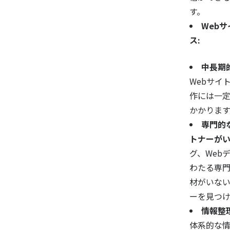
す。
Web
ス:
中長期
Webサイ
作には一
かかります
専門的
トナーがい
グ、Web
わたる専
材がいな
ーを見つ
情報整
体系的な