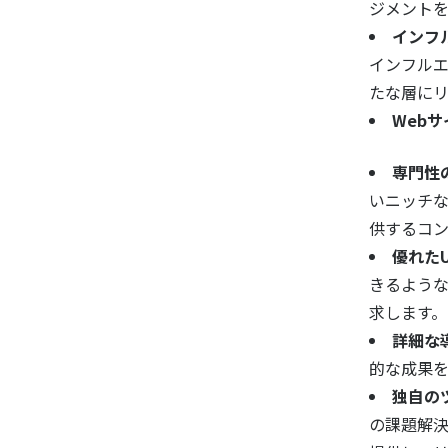
ジメントを
インフ
インフル
たな層に
Web
専門性
いニッチ
供するコ
優れたUI
きるよう
求します。
詳細な
的な成果
独自の
の課題解