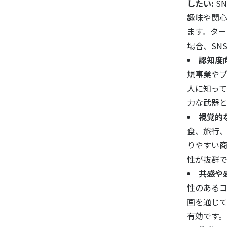
したい:
S
趣味や関
ます。ター
場合、SN
認知度
規事業や
人に知って
力な武器と
視覚的
食、旅行
りやすい商材
性が抜群で
共感や
性のある
画を通じて
有効です。