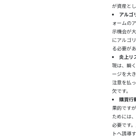
が資産と
アルゴ
ォームの
示機会が
にアルゴ
る必要があ
炎上リ
現は、瞬
ージを大
注意を払
欠です。
購買行
果的です
ためには
必要です。
トへ誘導