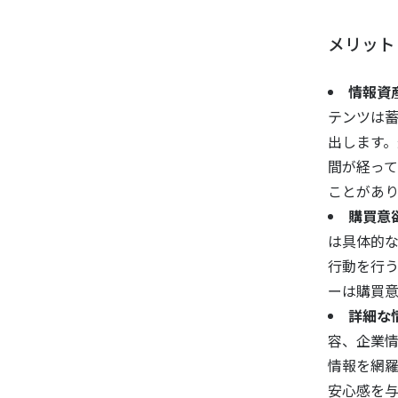
メリット
情報資
テンツは
出します
間が経っ
ことがあり
購買意
は具体的
行動を行う
ーは購買
詳細な
容、企業
情報を網
安心感を