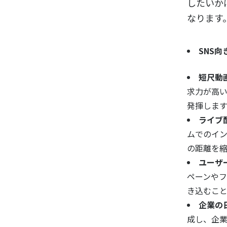
したいか
なります
SNS向
短尺動
求力が高い
発揮します
ライブ
ムでのイ
の距離を
ユーザ
ペーンや
き込むこ
企業の
成し、企業