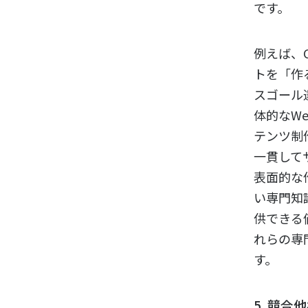
です。
例えば、C
トを「作
スゴール
体的なW
テンツ制
一貫して
表面的な
い専門知
供できる
れらの専
す。
5. 競