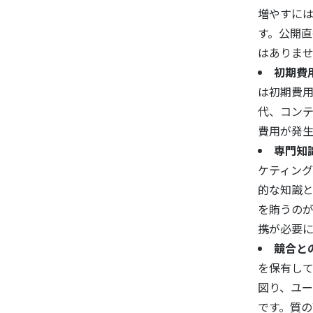
増やすには
す。公開
はありま
初期費
は初期費
代、コン
費用が発生
専門知
ケティング
的な知識
を賄うの
携が必要に
競合と
を保有し
図り、ユ
です。質