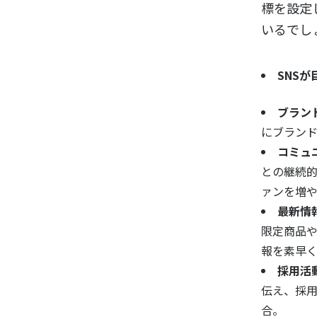
標を設定
いるでし
SNS
ブラン
にブラン
コミュ
との継続
ァンを増
最新情
限定商品
報を素早
採用活
伝え、採
合。