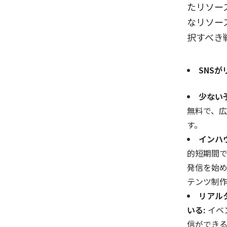
たリソー
なリソー
択すべき
SNS
少ない
無料で、
す。
インハ
的短期間
発信を始
テンツ制
リアル
いる:
イベ
信ができ