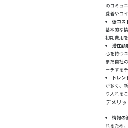
のコミュ
愛着やロ
低コス
基本的な
初期費用
潜在顧
心を持つ
まだ自社
ーチする
トレン
が多く、
り入れる
デメリッ
情報の
れるため