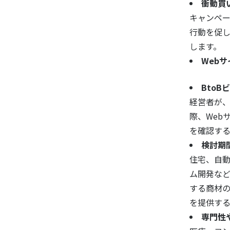
衝動買
キャンペ
行動を促し
します。
Web
BtoB
経営者が
際、Web
を確認す
検討期
住宅、自動
ム開発な
する商材の
を提供す
専門性