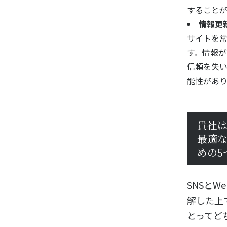
すること
情報更
サイトを
す。情報
信頼を失
能性があり
貴社
最適
めの5
SNSと
解した上
とってど