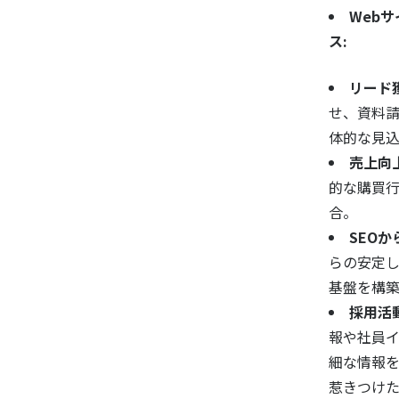
Web
ス:
リード
せ、資料
体的な見
売上向
的な購買
合。
SEOか
らの安定
基盤を構
採用活
報や社員イ
細な情報
惹きつけ