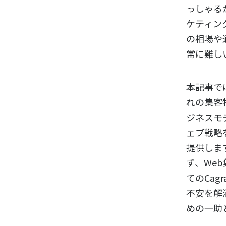
っしゃる
ケティン
の相場や
常に難し
本記事で
れの集客
ジネスモ
ェブ戦略
提供しま
ず、We
てのCag
不安を解
めの一助