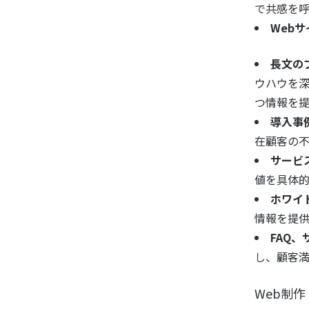
で共感を
Web
長文の
ウハウを
つ情報を提
導入事
在顧客の
サービ
値を具体
ホワイト
情報を提
FAQ、
し、顧客
Web制