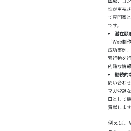
医療、コ
性が重視さ
て専門家
です。
潜在顧
「Web制
成功事例
索行動を行
的確な情
継続的
問い合わ
マガ登録な
口として
貢献します
例えば、