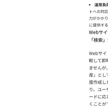
運用負荷
トへの対
力がかか
に提供す
Webサ
「検索」
Webサ
較して即
ませんが
産」とし
度作成し
り、ユー
ードに応
くことが