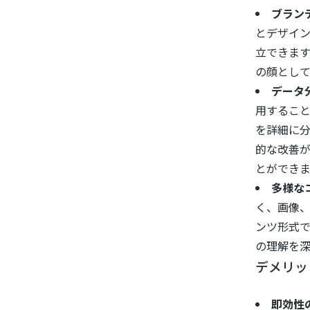
ブラン
とデザイ
立できま
の顔とし
データ
用するこ
を詳細に
的な改善
とができま
多様な
く、画像、
ンツ形式
の理解を
デメリッ
即効性