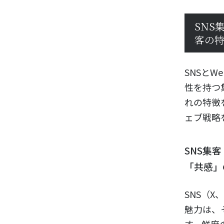
SNS
客の
SNSと
性を持つ
れの特徴
ェブ戦略
SNS集
「共感」
SNS（X
魅力は、