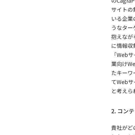
のCagr
サイトの
いる企業
うなター
抱えなが
に情報収
「Web
業向けW
たキーワ
てWeb
と考えら
2. コ
貴社がど