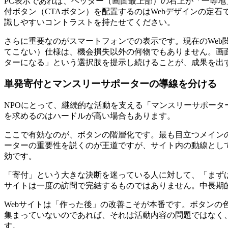
PC表示であれば、ヘッダー（画面最上部）の右上が「一等地
付ボタン（CTAボタン）を配置するのはWebデザインの定
識しやすいコントラストを持たせてください。
さらに重要なのがスマートフォンでの表示です。現在のWeb
てこない）仕様は、機会損失以外の何物でもありません。画
ターになる」という選択肢を提示し続けることが、成果を出
単発寄付とマンスリーサポーターの導線を分ける
NPOにとって、継続的な活動を支える「マンスリーサポー
を求めるのはハードルが高い場合もあります。
ここで有効なのが、ボタンの階層化です。最も目立つメインの
ーターの重要性を説くのが王道ですが、サイト内の動線とし
効です。
「寄付」という大きな決断を迷っている人に対して、「まず
サイトは一度の訪問で完結するものではありません。中長期
Webサイトは「作った後」の改善こそが本番です。ボタンの
集まっていないのであれば、それは活動内容の問題ではなく
す。