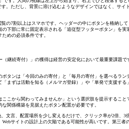
」です。人間の視線は左上から始まり、右上でひと段落すると
石です。ただし、背景に溶け込むようなデザインではなく、サ
閲覧の7割以上はスマホです。ヘッダーの中にボタンを格納し
面の下部に常に固定表示される「追従型フッターボタン」を実装
すための必須条件です。
ター（継続寄付）」の獲得は経営の安定化において最重要課題で
ボタンは「今回のみの寄付」と「毎月の寄付」を選べるランデ
て「まずは活動を知る（メルマガ登録）」や「単発で支援する
はここから関わってみませんか」という選択肢を提示することで
的な関係構築を見据えたボタン配置が必要です。
色、文言、配置場所を少し変えるだけで、クリック率が2倍、
、Webサイトの設計上の欠陥である可能性が高いです。第三者