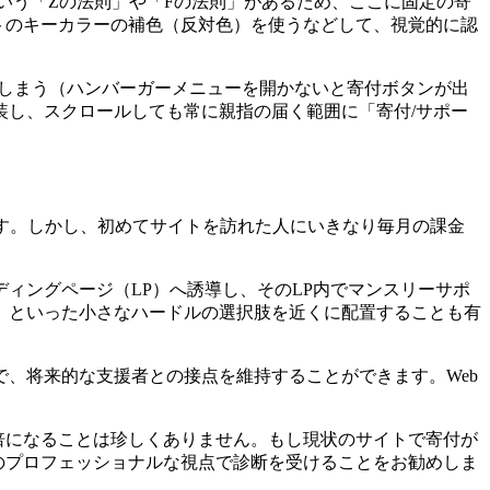
いう「Zの法則」や「Fの法則」があるため、ここに固定の寄
イトのキーカラーの補色（反対色）を使うなどして、視覚的に認
てしまう（ハンバーガーメニューを開かないと寄付ボタンが出
し、スクロールしても常に親指の届く範囲に「寄付/サポー
す。しかし、初めてサイトを訪れた人にいきなり毎月の課金
ィングページ（LP）へ誘導し、そのLP内でマンスリーサポ
」といった小さなハードルの選択肢を近くに配置することも有
、将来的な支援者との接点を維持することができます。Web
3倍になることは珍しくありません。もし現状のサイトで寄付が
のプロフェッショナルな視点で診断を受けることをお勧めしま