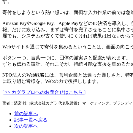
す。
寄付をしようという熱い想いは、面倒な入力作業の前では急
Amazon PayやGoogle Pay、Apple Payな
報」だけに絞り込み、まずは寄付を完了させることに集中させ
麗でも、システムが古くて使いにくければ成果は出ないから
Webサイトを通じて寄付を集めるということは、画面の向こ
ボタン一つ、言葉一つに、団体の誠実さと配慮が表れます。
ずとも伝わる設計。それこそが、持続可能な支援を集めるた
NPO法人のWeb戦略には、営利企業とは違った難しさと、特
に取り組む皆様を、Webの力で後押しします。
[ >> カグラプロへのお問合せはこちら ]
著者：清宮 雄（株式会社カグラ 代表取締役） マーケティング、ブランデ
前の記事へ
記事一覧へ戻る
次の記事へ