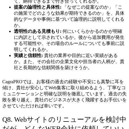
て、納得できるまで付き合ってくれるか。
提案の論理性と具体性:
「なぜこの提案なのか」「こ
の施策でどのような効果が期待できるのか」を、具体
的なデータや事例に基づいて論理的に説明してくれる
か。
透明性のある見積もり:
何にいくらかかるのかが明確
に内訳として示されているか。後から追加費用が発生
する可能性や、その場合のルールについても事前に説
明してくれるか。
実績と信頼性:
貴社の業界や目的に近い実績がある
か。また、その会社の企業文化や担当者の人柄が、貴
社と長期的な信頼関係を築けそうか。
CagraPROでは、お客様の過去の経験や不安にも真摯に耳を
傾け、貴社が安心してWeb集客に取り組めるよう、丁寧なコ
ミュニケーションと明確な説明を徹底しています。過去の失
敗を乗り越え、貴社のビジネスが大きく飛躍するお手伝いを
させていただければ幸いです。
Q8. Webサイトのリニューアルを検討中
だが、どんなWEB会社に依頼していい