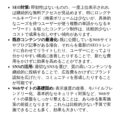
SEO対策:
即効性はないものの、一度上位表示されれ
ば継続的な無料アクセスが見込めます。特にロングテ
ールキーワード（検索ボリュームは少ないが、具体的
なニーズを持つユーザーが使う複数の単語からなるキ
ーワード）を狙ったコンテンツ制作は、比較的少ない
コストで成果を出しやすい傾向があります。
既存コンテンツの最適化:
既に公開しているWebサイト
やブログ記事がある場合、それらを最新のSEOトレン
ドに合わせてリライトしたり、ユーザーにとってより
分かりやすい構成に改善したりすることで、新たな費
用をかけずに効果を高めることができます。
SNSの活用:
適切なSNSを選び、質の高いコンテンツを
継続的に投稿することで、広告費をかけずにブランド
認知を広げたり、コミュニティを形成したりすること
が可能です。
Webサイトの基礎固め:
表示速度の改善、モバイルフレ
ンドリー化、基本的なセキュリティ対策など、Webサ
イトの基盤をしっかり整えることは、あらゆる集客施
策の前提となります。これらは比較的少ない予算で実
施できることも多く、効果も大きいです。