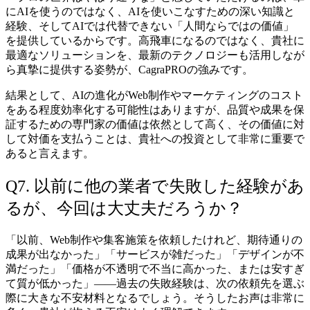
にAIを使うのではなく、AIを使いこなすための深い知識と
経験、そしてAIでは代替できない「人間ならではの価値」
を提供しているからです。高飛車になるのではなく、貴社に
最適なソリューションを、最新のテクノロジーも活用しなが
ら真摯に提供する姿勢が、CagraPROの強みです。
結果として、AIの進化がWeb制作やマーケティングのコスト
をある程度効率化する可能性はありますが、品質や成果を保
証するための専門家の価値は依然として高く、その価値に対
して対価を支払うことは、貴社への投資として非常に重要で
あると言えます。
Q7. 以前に他の業者で失敗した経験があ
るが、今回は大丈夫だろうか？
「以前、Web制作や集客施策を依頼したけれど、期待通りの
成果が出なかった」「サービスが雑だった」「デザインが不
満だった」「価格が不透明で不当に高かった、または安すぎ
て質が低かった」――過去の失敗経験は、次の依頼先を選ぶ
際に大きな不安材料となるでしょう。そうしたお声は非常に