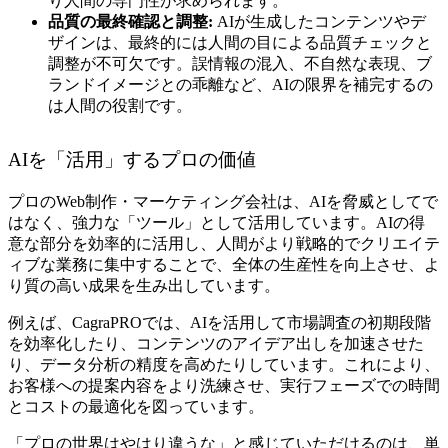
り人間の専門性が求められます。
品質の最終確認と調整:
AIが生成したコンテンツやデ
ザインは、最終的には人間の目による品質チェックと
調整が不可欠です。誤情報の混入、不自然な表現、ブ
ランドイメージとの乖離など、AIの限界を補完するの
は人間の役割です。
AIを「活用」するプロの価値
プロのWeb制作・マーケティング会社は、AIを脅威としてで
はなく、強力な「ツール」として活用しています。AIの得
意な部分を効率的に活用し、人間がより戦略的でクリエイテ
ィブな業務に集中することで、全体の生産性を向上させ、よ
り質の高い成果を生み出しています。
例えば、CagraPROでは、AIを活用して市場調査の初期段階
を効率化したり、コンテンツのアイデア出しを加速させた
り、データ分析の精度を高めたりしています。これにより、
お客様への提案内容をより洗練させ、実行フェーズでの時間
とコストの最適化を図っています。
「プロの世界はやはり違うな」と感じていただけるのは、単