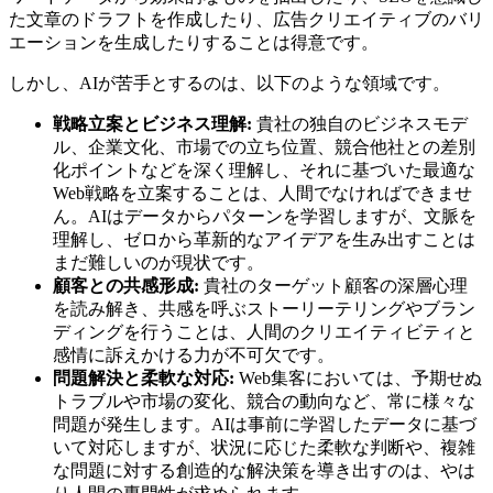
た文章のドラフトを作成したり、広告クリエイティブのバリ
エーションを生成したりすることは得意です。
しかし、AIが苦手とするのは、以下のような領域です。
戦略立案とビジネス理解:
貴社の独自のビジネスモデ
ル、企業文化、市場での立ち位置、競合他社との差別
化ポイントなどを深く理解し、それに基づいた最適な
Web戦略を立案することは、人間でなければできませ
ん。AIはデータからパターンを学習しますが、文脈を
理解し、ゼロから革新的なアイデアを生み出すことは
まだ難しいのが現状です。
顧客との共感形成:
貴社のターゲット顧客の深層心理
を読み解き、共感を呼ぶストーリーテリングやブラン
ディングを行うことは、人間のクリエイティビティと
感情に訴えかける力が不可欠です。
問題解決と柔軟な対応:
Web集客においては、予期せぬ
トラブルや市場の変化、競合の動向など、常に様々な
問題が発生します。AIは事前に学習したデータに基づ
いて対応しますが、状況に応じた柔軟な判断や、複雑
な問題に対する創造的な解決策を導き出すのは、やは