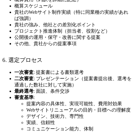
概算スケジュール
貴社のWebサイト制作実績（特に同業種の実績があれ
ば強調）
貴社の強み、他社との差別化ポイント
プロジェクト推進体制（担当者、役割など）
公開後の運用・保守・改善に関する提案
その他、貴社からの提案事項
6. 選定プロセス
一次審査
: 提案書による書類選考
二次審査
: プレゼンテーション（提案書提出後、選考を
通過した数社に対して実施）
最終選考
: 面談、条件交渉
審査基準
:
提案内容の具体性、実現可能性、費用対効果
Webサイトリニューアルの目的・目標への理解度
デザイン、技術力、専門性
実績、信頼性
コミュニケーション能力、体制