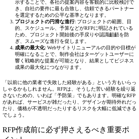
示することで、各社の提案内容を客観的に比較検討で
き、自社の要件に最も合致し、信頼できるパートナー
を選定するための公平な基準となります。
プロジェクトの円滑な進行
: プロジェクトの範囲、目
的、スケジュール、予算などがRFPに明記されている
ため、プロジェクト開始後の手戻りや認識齟齬を防
ぎ、スムーズな進行を促します。
成果の最大化
: Webサイトリニューアルの目的や目標が
明確になることで、制作会社はターゲットユーザーに
響く戦略的な提案が可能となり、結果としてビジネス
成果の最大化につながります。
「以前に他の業者で失敗した経験がある」という方もいらっ
しゃるかもしれません。RFPは、そうした苦い経験を繰り返
さないための、いわば「予防策」でもあります。明確なRFP
があれば、サービスが雑だったり、デザインが期待外れだっ
たり、価格が不透明だったりするリスクを大幅に低減できる
でしょう。
RFP作成前に必ず押さえるべき重要ポ