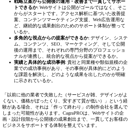
戦略立案から公開後の運用・改善まで一貫してサポー
トできるか
: Webサイトは公開がゴールではなく、そこ
からがスタートです。アクセス解析に基づいた改善提
案、コンテンツマーケティング支援、Web広告運用な
ど、継続的な成果創出のためのサポート体制が整って
いるか。
多角的な視点からの提案ができるか
: デザイン、システ
ム、コンテンツ、SEO、マーケティング、そして公開
後の運用まで、それぞれの専門分野のプロフェッショ
ナルが連携し、統合的な視点から提案ができるか。
実績と具体的な成功事例
: 貴社と同業種や類似規模の企
業での成功事例があり、その事例が具体的にどのよう
な課題を解決し、どのような成果を出したのかが明確
に示されているか。
「以前に他の業者で失敗した（サービスが雑、デザインがよ
くない、価格がぼったくり、安すぎて質が低い）」という経
験がある場合、それは「作って終わり」の制作会社を選んで
しまった可能性があります。CagraPROは、Webサイトの企
画・設計段階から公開後の成果創出まで、一貫してお客様の
ビジネスをサポートする体制を整えています。