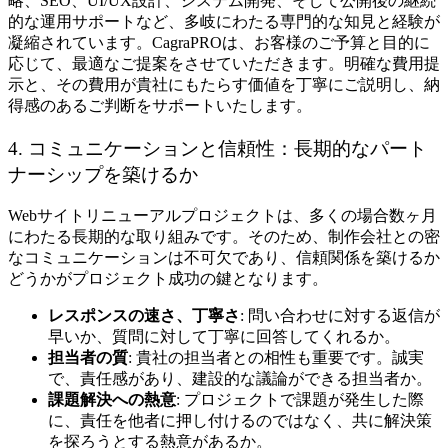
略、SEO、UI/UX設計、システム開発、そして公開後の継続
的な運用サポートなど、多岐にわたる専門的な知見と経験が
凝縮されています。CagraPROは、お客様のご予算と目的に
応じて、最適なご提案をさせていただきます。明確な費用提
示と、その費用が貴社にもたらす価値を丁寧にご説明し、納
得感のあるご判断をサポートいたします。
4. コミュニケーションと信頼性：長期的なパート
ナーシップを築けるか
Webサイトリニューアルプロジェクトは、多くの場合数ヶ月
にわたる長期的な取り組みです。そのため、制作会社との密
なコミュニケーションは不可欠であり、信頼関係を築けるか
どうかがプロジェクト成功の鍵となります。
レスポンスの速さ、丁寧さ
: 問い合わせに対する返信が
早いか、質問に対して丁寧に回答してくれるか。
担当者の質
: 貴社の担当者との相性も重要です。誠実
で、責任感があり、建設的な議論ができる担当者か。
課題解決への熱意
: プロジェクトで課題が発生した際
に、責任を他者に押し付けるのではなく、共に解決策
を探ろうとする熱意があるか。