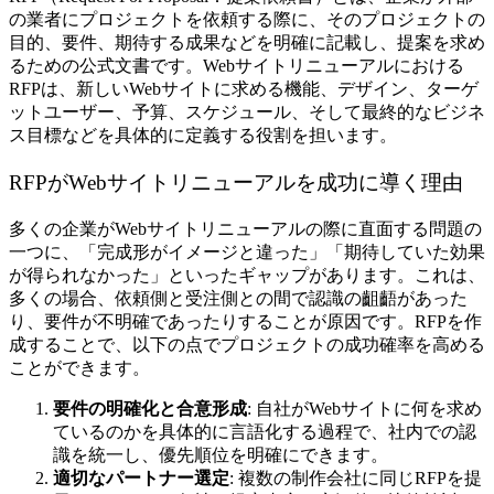
の業者にプロジェクトを依頼する際に、そのプロジェクトの
目的、要件、期待する成果などを明確に記載し、提案を求め
るための公式文書です。Webサイトリニューアルにおける
RFPは、新しいWebサイトに求める機能、デザイン、ターゲ
ットユーザー、予算、スケジュール、そして最終的なビジネ
ス目標などを具体的に定義する役割を担います。
RFPがWebサイトリニューアルを成功に導く理由
多くの企業がWebサイトリニューアルの際に直面する問題の
一つに、「完成形がイメージと違った」「期待していた効果
が得られなかった」といったギャップがあります。これは、
多くの場合、依頼側と受注側との間で認識の齟齬があった
り、要件が不明確であったりすることが原因です。RFPを作
成することで、以下の点でプロジェクトの成功確率を高める
ことができます。
要件の明確化と合意形成
: 自社がWebサイトに何を求め
ているのかを具体的に言語化する過程で、社内での認
識を統一し、優先順位を明確にできます。
適切なパートナー選定
: 複数の制作会社に同じRFPを提