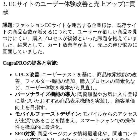
3. ECサイトのユーザー体験改善と売上アップに貢
献
課題
: ファッションECサイトを運営する企業様は、既存サイ
トの商品点数が増えるにつれて、ユーザーが欲しい商品を見
つけにくい、購入プロセスが複雑といった課題を抱えていま
した。結果として、カート放棄率が高く、売上の伸び悩みに
直面していました。
CagraPROの提案と実施
:
UI/UX改善
: ユーザーテストを基に、商品検索機能の改
善、フィルター機能の追加、購入プロセスの簡素化な
ど、ユーザー体験を根本から見直し。
パーソナライズ機能の導入
: 閲覧履歴やお気に入り登録
に基づいたおすすめ商品表示機能を実装し、顧客単価
向上を目指す。
モバイルファーストデザイン
: モバイルからのアクセス
が主流であることを踏まえ、スマートフォンでの操作
性を徹底的に最適化。
SEO対策
: 商品ページのメタ情報最適化や、関連コンテ