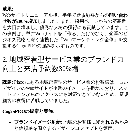
成果
:
Webサイトリニューアル後、半年で新規顧客からの
問い合わ
せ数が200%増加
しました。また、採用ページからの応募数
も大幅に増加し、優秀な人材の獲得にも貢献しています。こ
の事例は、単にWebサイトを「作る」だけでなく、企業のビ
ジネス戦略と深く連携した「Webマーケティング全体」を支
援するCagraPROの強みを示すものです。
2. 地域密着型サービス業のブランド力
向上と来店予約数30%増
課題
:
Place
にある地域密着型のサービス業のお客様は、古い
デザインのWebサイトが企業のイメージを損ねており、スマ
ートフォンからのアクセスにも対応できていないため、新規
顧客の獲得に苦戦していました。
CagraPROの提案と実施
:
ブランドイメージ刷新
: 地域のお客様に愛される温かみ
と信頼感を両立するデザインコンセプトを策定。