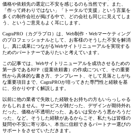
価格や依頼先の選定に不安を感じるのも当然です。また、
「作って終わりではない」「トータルで支援」という言葉を
多くの制作会社が掲げる中で、どの会社も同じに見えてしま
う、というご意見もよく耳にします。
CagraPRO（カグラプロ）は、Web制作・Webマーケティング
のプロフェッショナルとして、お客様のそうした不安を解消
し、真に成果につながるWebサイトリニューアルを実現する
ためのパートナーでありたいと考えています。
この記事では、Webサイトリニューアルを成功させるための
第一歩であるRFP（提案依頼書）の作成について、その重要
性から具体的な書き方、テンプレート、そして見落としがち
な重要項目まで、CagraPROが培ってきた専門性と経験を基
に、分かりやすく解説します。
以前に他の業者で失敗した経験をお持ちの方もいらっしゃる
かもしれません。サービスが雑だった、デザインが期待外れ
だった、価格が不透明だった、あるいは安かろう悪かろうだ
った、など。そうした経験があるからこそ、私たちは皆様の
疑問や不安に寄り添い、本当に信頼できるパートナー選びの
サポートをさせていただきます。