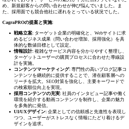
め、新規顧客からの問い合わせが伸び悩んでいました。ま
た、採用面でも競合他社に遅れをとっている状況でした。
CagraPROの提案と実施
:
戦略立案
: ターゲット企業の明確化と、Webサイトに求
めるビジネス成果（問い合わせ増加、採用強化）を具
体的な数値目標として設定。
情報設計
: 複雑なサービス内容を分かりやすく整理し、
ターゲットユーザーの購買プロセスに合わせた導線設
計を実施。
コンテンツマーケティング
: 専門性の高いブログ記事コ
ンテンツを継続的に提供することで、潜在顧客層への
リーチを拡大。SEO対策を強化し、主要キーワードで
の検索順位向上を実現。
採用コンテンツの充実
: 社員のインタビュー記事や働く
環境を紹介する動画コンテンツを制作し、企業の魅力
を多角的に発信。
UI/UXデザイン
: 企業としての信頼感と先進性を表現し
つつ、ユーザーがストレスなく情報にたどり着けるデ
ザインを追求。