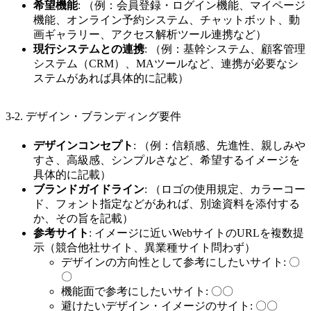
希望機能
: （例：会員登録・ログイン機能、マイページ
機能、オンライン予約システム、チャットボット、動
画ギャラリー、アクセス解析ツール連携など）
現行システムとの連携
: （例：基幹システム、顧客管理
システム（CRM）、MAツールなど、連携が必要なシ
ステムがあれば具体的に記載）
3-2. デザイン・ブランディング要件
デザインコンセプト
: （例：信頼感、先進性、親しみや
すさ、高級感、シンプルさなど、希望するイメージを
具体的に記載）
ブランドガイドライン
: （ロゴの使用規定、カラーコー
ド、フォント指定などがあれば、別途資料を添付する
か、その旨を記載）
参考サイト
: イメージに近いWebサイトのURLを複数提
示（競合他社サイト、異業種サイト問わず）
デザインの方向性として参考にしたいサイト: 〇
〇
機能面で参考にしたいサイト: 〇〇
避けたいデザイン・イメージのサイト: 〇〇