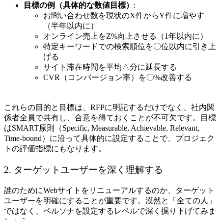
目標の例（具体的な数値目標）
:
お問い合わせ数を現状のX件からY件に増やす
（半年以内に）
オンライン売上をZ%向上させる（1年以内に）
特定キーワードでの検索順位を〇位以内に引き上
げる
サイト滞在時間を平均△分に延長する
CVR（コンバージョン率）を〇%改善する
これらの目的と目標は、RFPに明記するだけでなく、社内関
係者全員で共有し、合意を得ておくことが不可欠です。目標
はSMART原則（Specific, Measurable, Achievable, Relevant,
Time-bound）に沿って具体的に設定することで、プロジェク
トの評価指標にもなります。
2. ターゲットユーザーを深く理解する
誰のためにWebサイトをリニューアルするのか、ターゲット
ユーザーを明確にすることが重要です。漠然と「全ての人」
ではなく、ペルソナを設定するレベルで深く掘り下げてみま