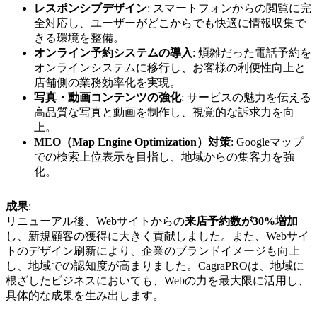
レスポンシブデザイン
: スマートフォンからの閲覧に完
全対応し、ユーザーがどこからでも快適に情報収集で
きる環境を整備。
オンライン予約システムの導入
: 煩雑だった電話予約を
オンラインシステムに移行し、お客様の利便性向上と
店舗側の業務効率化を実現。
写真・動画コンテンツの強化
: サービスの魅力を伝える
高品質な写真と動画を制作し、視覚的な訴求力を向
上。
MEO（Map Engine Optimization）対策
: Googleマップ
での検索上位表示を目指し、地域からの集客力を強
化。
成果
:
リニューアル後、Webサイトからの
来店予約数が30%増加
し、新規顧客の獲得に大きく貢献しました。また、Webサイ
トのデザイン刷新により、企業のブランドイメージも向上
し、地域での認知度が高まりました。CagraPROは、地域に
根ざしたビジネスにおいても、Webの力を最大限に活用し、
具体的な成果を生み出します。