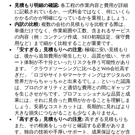
見積もり明細の確認:
各工程の作業内容と費用が詳細
に記載されているか。一式料金ではなく、何にいくら
かかるのかが明確になっているかを重視しましょう。
内訳の比較:
複数の会社の見積もりを比較する際は、
単価だけでなく、作業範囲や工数、含まれるサービス
の内容（例：コンテンツ作成、SEO初期設定、保守費
用など）まで細かく比較することが重要です。
「安すぎる」見積もりへの注意:
極端に安い見積もり
は、後から追加費用が発生したり、品質が低い、サポ
ート体制が不十分といったリスクを伴う可能性があり
ます。「クラウドソーシングに比べるとWeb会社高す
ぎだ」「ロゴやサイトやマーケティングはデジタルの
世界だからちゃっちゃと出来るでしょ」といった認識
は、プロのクオリティと適切な費用との間にギャップ
を生じさせがちです。プロフェッショナルな品質と成
果には、それに見合った費用がかかることを理解しま
しょう。安易なコストカットは、長期的に見ればより
大きな損失につながることも少なくありません。
「高すぎる」見積もりへの注意:
高すぎる見積もりも
また、その根拠をしっかりと確認する必要がありま
す。独自の技術や手厚いサポート、成果保証などが含