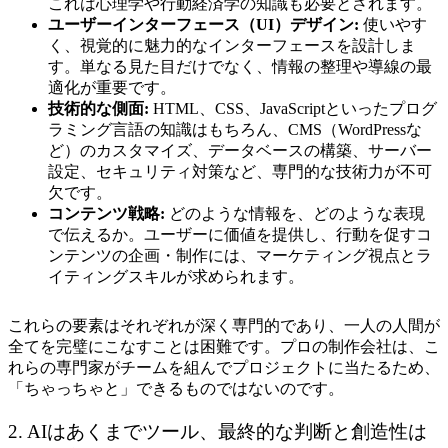
これは心理学や行動経済学の知識も必要とされます。
ユーザーインターフェース（UI）デザイン:
使いやす
く、視覚的に魅力的なインターフェースを設計しま
す。単なる見た目だけでなく、情報の整理や導線の最
適化が重要です。
技術的な側面:
HTML、CSS、JavaScriptといったプログ
ラミング言語の知識はもちろん、CMS（WordPressな
ど）のカスタマイズ、データベースの構築、サーバー
設定、セキュリティ対策など、専門的な技術力が不可
欠です。
コンテンツ戦略:
どのような情報を、どのような表現
で伝えるか。ユーザーに価値を提供し、行動を促すコ
ンテンツの企画・制作には、マーケティング視点とラ
イティングスキルが求められます。
これらの要素はそれぞれが深く専門的であり、一人の人間が
全てを完璧にこなすことは困難です。プロの制作会社は、こ
れらの専門家がチームを組んでプロジェクトに当たるため、
「ちゃっちゃと」できるものではないのです。
2. AIはあくまでツール、最終的な判断と創造性は