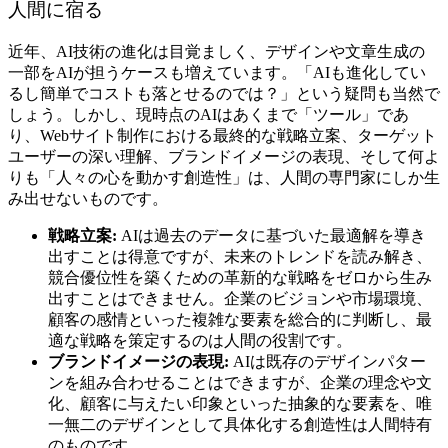
人間に宿る
近年、AI技術の進化は目覚ましく、デザインや文章生成の
一部をAIが担うケースも増えています。「AIも進化してい
るし簡単でコストも落とせるのでは？」という疑問も当然で
しょう。しかし、現時点のAIはあくまで「ツール」であ
り、Webサイト制作における最終的な戦略立案、ターゲット
ユーザーの深い理解、ブランドイメージの表現、そして何よ
りも「人々の心を動かす創造性」は、人間の専門家にしか生
み出せないものです。
戦略立案:
AIは過去のデータに基づいた最適解を導き
出すことは得意ですが、未来のトレンドを読み解き、
競合優位性を築くための革新的な戦略をゼロから生み
出すことはできません。企業のビジョンや市場環境、
顧客の感情といった複雑な要素を総合的に判断し、最
適な戦略を策定するのは人間の役割です。
ブランドイメージの表現:
AIは既存のデザインパター
ンを組み合わせることはできますが、企業の理念や文
化、顧客に与えたい印象といった抽象的な要素を、唯
一無二のデザインとして具体化する創造性は人間特有
のものです。