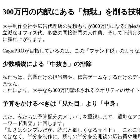
300万円の内訳にある「無駄」を削る技
大手制作会社や広告代理店の見積もりが300万円になる理由
立派なオフィス代、多数の間接部門の人件費、そして下請けの
に膨れ上がります。
CagraPROが目指しているのは、この「ブランド税」のよ
少数精鋭による「中抜き」の排除
私たちは、営業だけの担当者や、伝言ゲームをするだけのデ
ません。
これにより、大手なら300万円請求されるクオリティのサイ
予算をかけるべきは「見た目」より「中身」
また、私たちは予算配分のメリハリを重視します。過剰なア
ーワード調査」に回します。
「動きはシンプルだが、読むと欲しくなるサイト」。これこそ
ではなく、半分を制作に、残りの半分を公開後の広告費や運