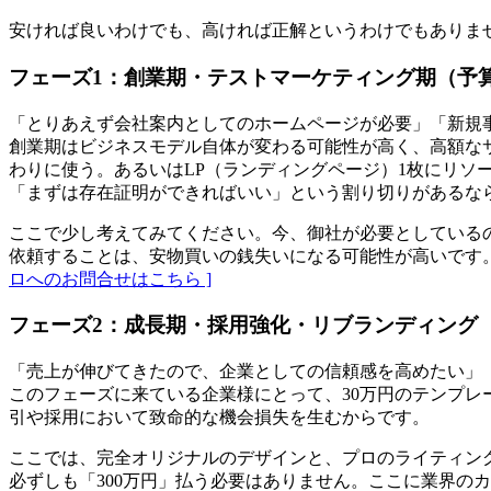
安ければ良いわけでも、高ければ正解というわけでもありま
フェーズ1：創業期・テストマーケティング期（予算3
「とりあえず会社案内としてのホームページが必要」「新規事
創業期はビジネスモデル自体が変わる可能性が高く、高額な
わりに使う。あるいはLP（ランディングページ）1枚にリソ
「まずは存在証明ができればいい」という割り切りがあるな
ここで少し考えてみてください。今、御社が必要としている
依頼することは、安物買いの銭失いになる可能性が高いです。
ロへのお問合せはこちら ]
フェーズ2：成長期・採用強化・リブランディング（
「売上が伸びてきたので、企業としての信頼感を高めたい」
このフェーズに来ている企業様にとって、30万円のテンプレ
引や採用において致命的な機会損失を生むからです。
ここでは、完全オリジナルのデザインと、プロのライティング
必ずしも「300万円」払う必要はありません。ここに業界の