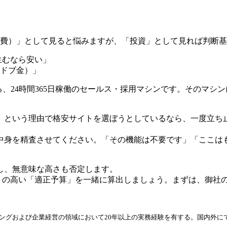
（経費）」として見ると悩みますが、「投資」として見れば判断
を生むなら安い」
（ドブ金）」
る、24時間365日稼働のセールス・採用マシンです。そのマ
」という理由で格安サイトを選ぼうとしているなら、一度立ち
中身を精査させてください。「その機能は不要です」「ここは
し、無意味な高さも否定します。
I）の高い「適正予算」を一緒に算出しましょう。まずは、御社
ィングおよび企業経営の領域において20年以上の実務経験を有する。国内外に