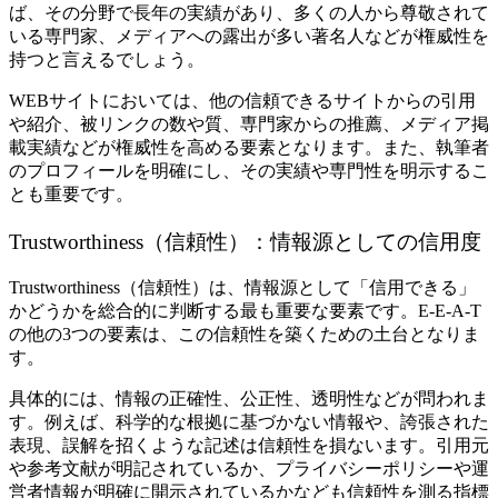
ば、その分野で長年の実績があり、多くの人から尊敬されて
いる専門家、メディアへの露出が多い著名人などが権威性を
持つと言えるでしょう。
WEBサイトにおいては、他の信頼できるサイトからの引用
や紹介、被リンクの数や質、専門家からの推薦、メディア掲
載実績などが権威性を高める要素となります。また、執筆者
のプロフィールを明確にし、その実績や専門性を明示するこ
とも重要です。
Trustworthiness（信頼性）：情報源としての信用度
Trustworthiness（信頼性）は、情報源として「信用できる」
かどうかを総合的に判断する最も重要な要素です。E-E-A-T
の他の3つの要素は、この信頼性を築くための土台となりま
す。
具体的には、情報の正確性、公正性、透明性などが問われま
す。例えば、科学的な根拠に基づかない情報や、誇張された
表現、誤解を招くような記述は信頼性を損ないます。引用元
や参考文献が明記されているか、プライバシーポリシーや運
営者情報が明確に開示されているかなども信頼性を測る指標