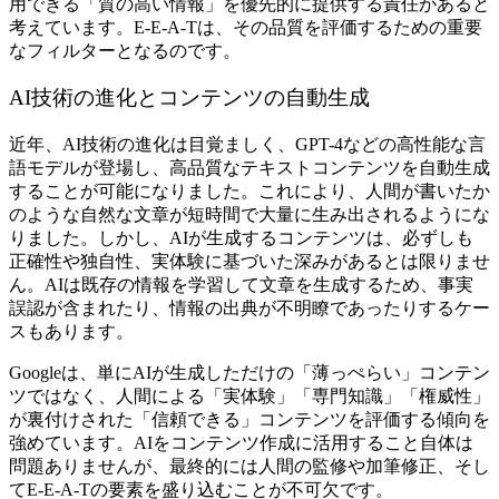
用できる「質の高い情報」を優先的に提供する責任があると
考えています。E-E-A-Tは、その品質を評価するための重要
なフィルターとなるのです。
AI技術の進化とコンテンツの自動生成
近年、AI技術の進化は目覚ましく、GPT-4などの高性能な言
語モデルが登場し、高品質なテキストコンテンツを自動生成
することが可能になりました。これにより、人間が書いたか
のような自然な文章が短時間で大量に生み出されるようにな
りました。しかし、AIが生成するコンテンツは、必ずしも
正確性や独自性、実体験に基づいた深みがあるとは限りませ
ん。AIは既存の情報を学習して文章を生成するため、事実
誤認が含まれたり、情報の出典が不明瞭であったりするケー
スもあります。
Googleは、単にAIが生成しただけの「薄っぺらい」コンテン
ツではなく、人間による「実体験」「専門知識」「権威性」
が裏付けされた「信頼できる」コンテンツを評価する傾向を
強めています。AIをコンテンツ作成に活用すること自体は
問題ありませんが、最終的には人間の監修や加筆修正、そし
てE-E-A-Tの要素を盛り込むことが不可欠です。