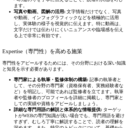
ます。
写真や動画、図解の活用:
文字情報だけでなく、写真
や動画、インフォグラフィックなどを積極的に活用
し、実体験の様子を視覚的に伝えます。特に動画は、
文字だけでは伝わりにくいニュアンスや臨場感を伝え
る上で非常に有効です。
Expertise（専門性）を高める施策
専門性をアピールするためには、その分野における深い知識
と知見を示す必要があります。
専門家による執筆・監修体制の構築:
記事の執筆者と
して、その分野の専門家（資格保有者、実務経験者な
ど）を明記し、可能であれば監修者を立てます。執筆
者や監修者のプロフィールを詳細に掲載し、専門家と
しての実績や資格をアピールしましょう。
詳細な専門用語の解説と体系的な情報提供:
ターゲッ
トがWEBの専門知識が浅い場合でも、専門用語を避け
すぎず、むしろ丁寧に解説することで、読者の理解を
深めます。また、特定のトピックについて、基礎から