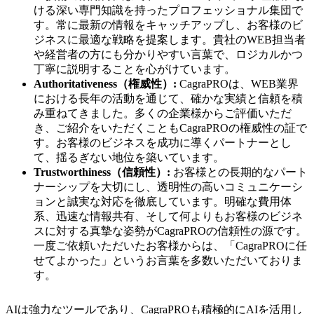
ける深い専門知識を持ったプロフェッショナル集団で
す。常に最新の情報をキャッチアップし、お客様のビ
ジネスに最適な戦略を提案します。貴社のWEB担当者
や経営者の方にも分かりやすい言葉で、ロジカルかつ
丁寧に説明することを心がけています。
Authoritativeness（権威性）:
CagraPROは、WEB業界
における長年の活動を通じて、確かな実績と信頼を積
み重ねてきました。多くの企業様からご評価いただ
き、ご紹介をいただくこともCagraPROの権威性の証で
す。お客様のビジネスを成功に導くパートナーとし
て、揺るぎない地位を築いています。
Trustworthiness（信頼性）:
お客様との長期的なパート
ナーシップを大切にし、透明性の高いコミュニケーシ
ョンと誠実な対応を徹底しています。明確な費用体
系、迅速な情報共有、そして何よりもお客様のビジネ
スに対する真摯な姿勢がCagraPROの信頼性の源です。
一度ご依頼いただいたお客様からは、「CagraPROに任
せてよかった」というお言葉を多数いただいておりま
す。
AIは強力なツールであり、CagraPROも積極的にAIを活用し