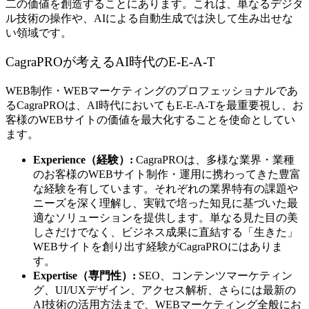
二の価値を創造することにあります。これは、単なるデジタ
ル技術の操作や、AIによる自動生成では決して生み出せな
い領域です。
CagraPROが考えるAI時代のE-E-A-T
WEB制作・WEBマーケティングのプロフェッショナルであ
るCagraPROは、AI時代においてもE-E-A-Tを最重要視し、お
客様のWEBサイトの価値を最大化することを使命としてい
ます。
Experience（経験）:
CagraPROは、多様な業界・業種
のお客様のWEBサイト制作・運用に携わってきた豊富
な経験を有しています。それぞれの業界特有の課題や
ニーズを深く理解し、実戦で培った知見に基づいた最
適なソリューションを提供します。単なる見た目の美
しさだけでなく、ビジネス成果に直結する「生きた」
WEBサイトを創り出す経験がCagraPROにはありま
す。
Expertise（専門性）:
SEO、コンテンツマーケティン
グ、UI/UXデザイン、アクセス解析、さらには最新の
AI技術の活用方法まで、WEBマーケティング全般にお