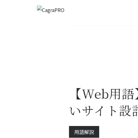
トップページ
Blog
【Web用語】
【Web用
いサイト設
用語解説